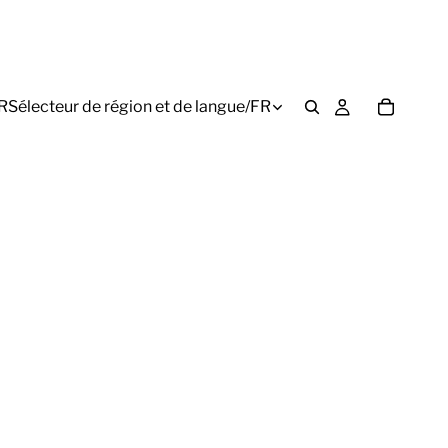
R
Sélecteur de région et de langue
/
FR