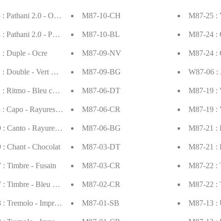
: Pathani 2.0 - Outremer
M87-10-CH
M87-25 : V
: Pathani 2.0 - Parmesien
M87-10-BL
M87-24 : 
: Duple - Ocre
M87-09-NV
M87-24 : 
: Double - Vert militaire
M87-09-BG
W87-06 : 
: Ritmo - Bleu cobalt
M87-06-DT
M87-19 : 
: Capo - Rayures café
M87-06-CR
M87-19 : V
: Canto - Rayures rouge brique
M87-06-BG
M87-21 : 
: Chant - Chocolat
M87-03-DT
M87-21 : 
: Timbre - Fusain
M87-03-CR
M87-22 : 
: Timbre - Bleu Roi
M87-02-CR
M87-22 : 
: Tremolo - Imprimé fleur simple
M87-01-SB
M87-13 : 