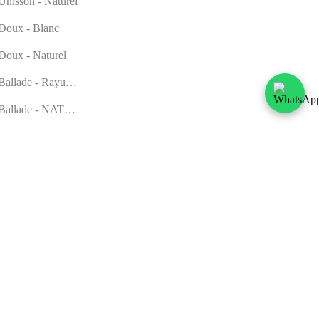
Unisson - Naturel
Doux - Blanc
Doux - Naturel
Ballade - Rayures marines
 Ballade - NATUREL
 Chœur - Crème
Chœur - Étain
Accord - Lt. Blue
 Accord - IVOIRE
 Surchemise à col montant - CHARCOAL
V
 Angarkha - NOIR/CRÈME