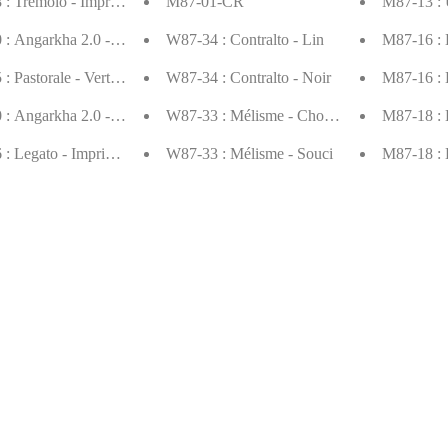
: Tremolo - Imprimé multi-patchs
M87-01-CR
M87-13 : 
: Angarkha 2.0 - Bleu marine
W87-34 : Contralto - Lin
M87-16 : 
 Pastorale - Vert militaire
W87-34 : Contralto - Noir
M87-16 : 
: Angarkha 2.0 - Soleil
W87-33 : Mélisme - Chocolat
M87-18 : 
: Legato - Imprimé fleur unique
W87-33 : Mélisme - Souci
M87-18 :
4-BLK/CR
W87-32 : Amoroso - Naturel
M87-17 :
3-KH
W87-32 : Amoroso - Vin
M87-17 : 
2-DT
M87-30 : Basse - Beige
M87-14 : 
1-DT
M87-30 : Basse - Olive
M87-14 :
: Pastorale - Imprimé coquelicot
M87-27 : Omaggio - Naturel
W87-16 :
: Capo - Rayures bleu roi
M87-27 : Omaggio - Azur
M87-04-I
: Chœur - Impression blanche
M87-29 : Volante - Moutarde
W87-06 :