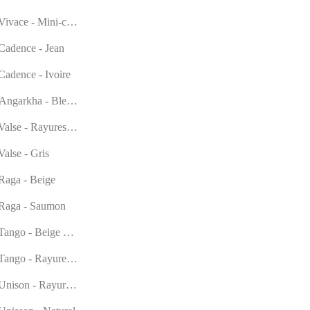
ivace - Mini-carreaux lilas
Cadence - Jean
Cadence - Ivoire
Angarkha - Bleu marine/blanc
Valse - Rayures beiges
alse - Gris
Raga - Beige
Raga - Saumon
Tango - Beige multi-rayures
Tango - Rayures de sable
Unison - Rayures bleu marine